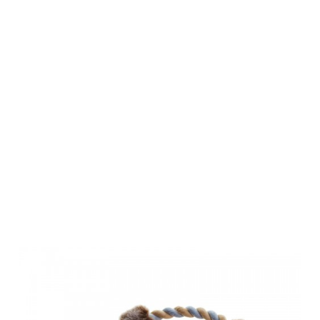
Hunter
Hundespielzeug
Wildlife
Training
Squirrel M 30
cm