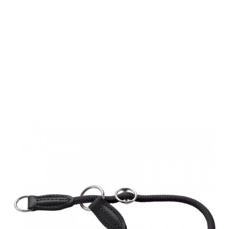
Hunter
Dressurhalsung
Freestyle
Tau/Schwarz