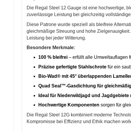
Die Regal Steel 12 Gauge ist eine hochwertige, bl
zuverlässige Leistung bei gleichzeitig vollständige
Diese Patrone wurde speziell als bleifreie Alterna
gleichmäßige Streuung und hohe Zielgenauigkeit.
Leistung bei jeder Witterung.
Besondere Merkmale:
100 % bleifrei
– erfüllt alle Umweltauflagen f
Präzise gefertigte Stahlschrote
für ein sau
Bio-Wad® mit 45°
überlappenden Lamellen
Quad Seal™-Gasdichtung
für gleichmäßi
Ideal für
Niederwildjagd
und
Jagdgebiete m
Hochwertige Komponenten
sorgen für gle
Die Regal Steel 12G kombiniert moderne Technolo
Kompromisse bei Effizienz und Ethik machen woll