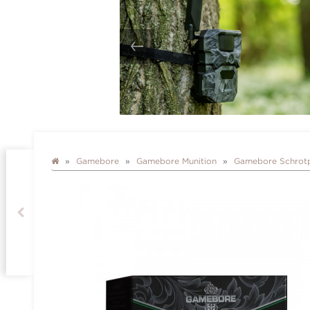
Gamebore
Gamebore Munition
Gamebore Schrotpa