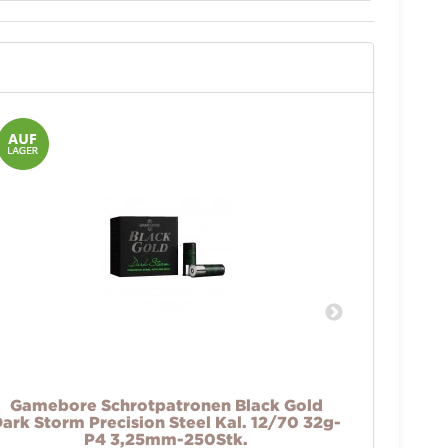
Gamebore Schrotpatronen Black Gold
Gameb
ark Storm Precision Steel Kal. 12/70 32g-
Dark Sto
P4 3,25mm-250Stk.