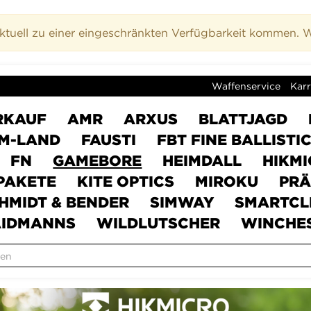
uell zu einer eingeschränkten Verfügbarkeit kommen. Wi
Waffenservice
Karr
RKAUF
AMR
ARXUS
BLATTJAGD
M-LAND
FAUSTI
FBT FINE BALLISTI
FN
GAMEBORE
HEIMDALL
HIKM
PAKETE
KITE OPTICS
MIROKU
PRÄ
HMIDT & BENDER
SIMWAY
SMARTCL
IDMANNS
WILDLUTSCHER
WINCHE