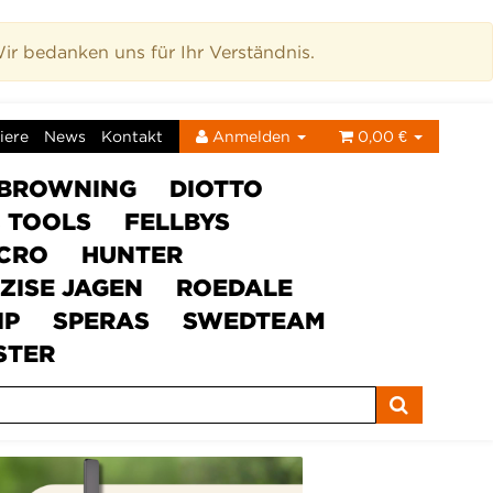
r bedanken uns für Ihr Verständnis.
iere
News
Kontakt
Anmelden
0,00 €
BROWNING
DIOTTO
C TOOLS
FELLBYS
ICRO
HUNTER
ZISE JAGEN
ROEDALE
IP
SPERAS
SWEDTEAM
STER