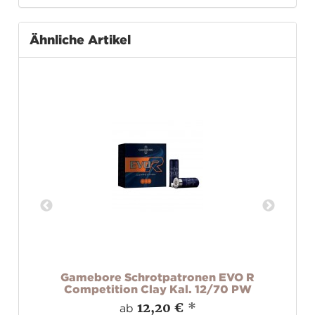
Ähnliche Artikel
ame
Gamebore Schrotpatronen EVO R
Wi
Competition Clay Kal. 12/70 PW
12,20 €
*
ab