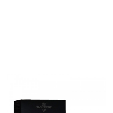
Gamebore
Schrotpatronen
Black Gold
Game Uer Kal.
12/70