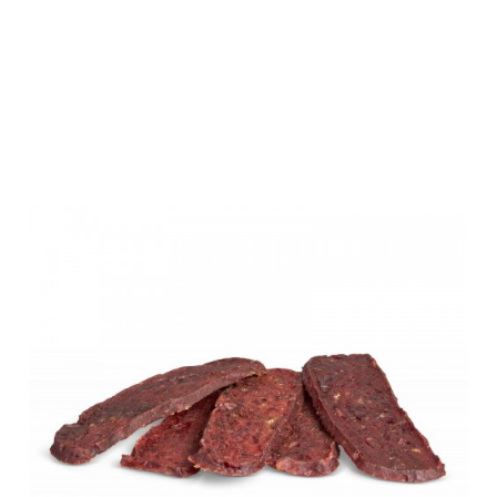
Fellbys
Hundesnacks
Pferdefilet 70g