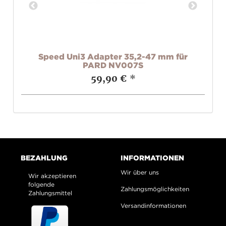
sar
Speed Uni3 Adapter 35,2-47 mm für
Sm
PARD NV007S
59,90 €
*
BEZAHLUNG
INFORMATIONEN
Wir über uns
Wir akzeptieren
folgende
Zahlungsmöglichkeiten
Zahlungsmittel
Versandinformationen