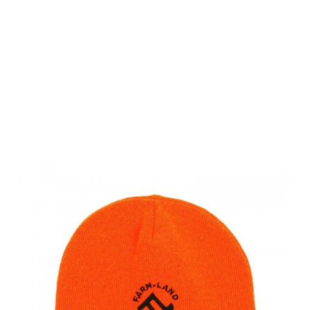
Farm-Land
Wendemütze
Safety
Orange/Schwar