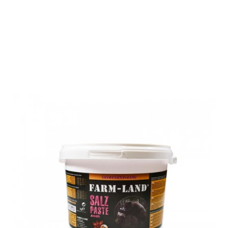
Farm-Land
Salzpaste Anis
2,5 Kg