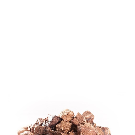
Farm-Land
Hundesnack
Lamm-
Lungenwürfel