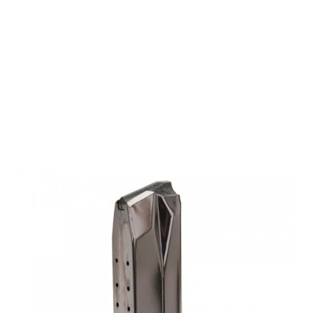
FN Magazin
Einheit FNX-45
BLK 45ACP 15
SHOTS