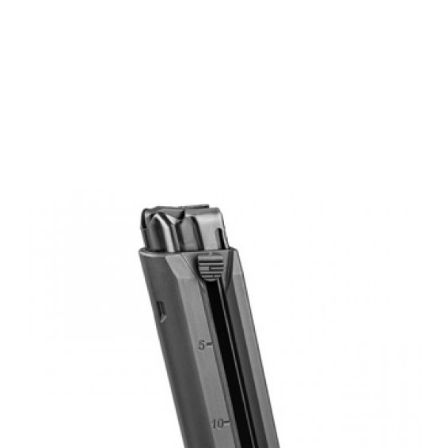
FN Magazin
Einheit FN502
22LR 15 SHOTS