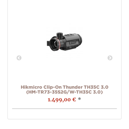
am
Hikmicro Clip-On Thunder TH35C 3.0
S
(HM-TR73-35S2G/W-TH35C 3.0)
1.499,00 €
*