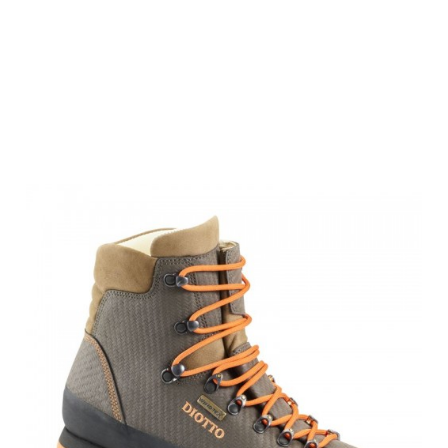
Diotto
Jagdstiefel
Woodcock HV