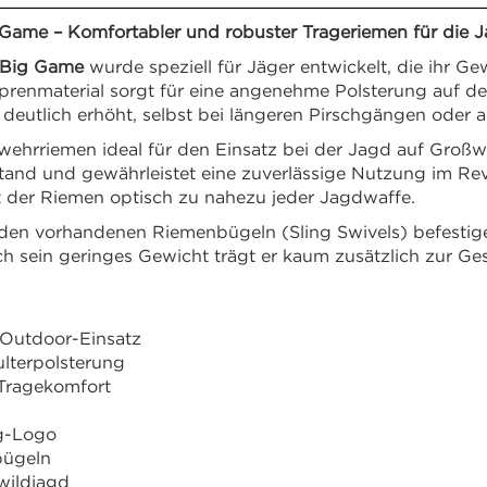
ame – Komfortabler und robuster Trageriemen für die 
 Big Game
wurde speziell für Jäger entwickelt, die ihr G
renmaterial sorgt für eine angenehme Polsterung auf der
deutlich erhöht, selbst bei längeren Pirschgängen oder 
wehrriemen ideal für den Einsatz bei der Jagd auf Großwi
and und gewährleistet eine zuverlässige Nutzung im Rev
der Riemen optisch zu nahezu jeder Jagdwaffe.
 den vorhandenen Riemenbügeln (Sling Swivels) befestigen
 sein geringes Gewicht trägt er kaum zusätzlich zur Ges
 Outdoor-Einsatz
lterpolsterung
 Tragekomfort
ng-Logo
bügeln
wildjagd