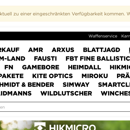
uell zu einer eingeschränkten Verfügbarkeit kommen. Wi
Waffenservice
Karr
RKAUF
AMR
ARXUS
BLATTJAGD
M-LAND
FAUSTI
FBT FINE BALLISTI
FN
GAMEBORE
HEIMDALL
HIKM
PAKETE
KITE OPTICS
MIROKU
PRÄ
HMIDT & BENDER
SIMWAY
SMARTCL
IDMANNS
WILDLUTSCHER
WINCHE