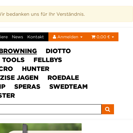
r bedanken uns für Ihr Verständnis.
iere
News
Kontakt
Anmelden
0,00 €
BROWNING
DIOTTO
C TOOLS
FELLBYS
ICRO
HUNTER
ZISE JAGEN
ROEDALE
IP
SPERAS
SWEDTEAM
STER