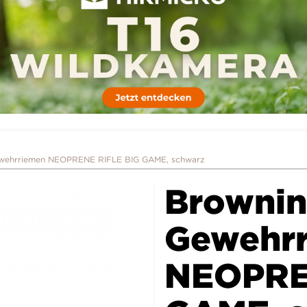
wehrriemen NEOPRENE RIFLE BIG GAME, schwarz
Browni
Gewehr
NEOPRE