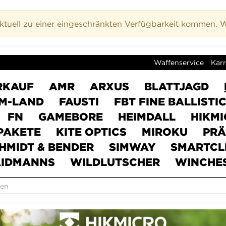
uell zu einer eingeschränkten Verfügbarkeit kommen. Wi
Waffenservice
Karr
RKAUF
AMR
ARXUS
BLATTJAGD
M-LAND
FAUSTI
FBT FINE BALLISTI
FN
GAMEBORE
HEIMDALL
HIKM
PAKETE
KITE OPTICS
MIROKU
PRÄ
HMIDT & BENDER
SIMWAY
SMARTCL
IDMANNS
WILDLUTSCHER
WINCHE