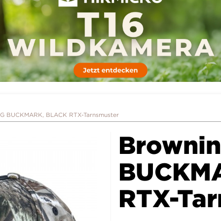
BIG BUCKMARK, BLACK RTX-Tarnsmuster
Brownin
BUCKMA
RTX-Tar