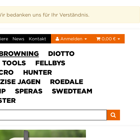
r bedanken uns für Ihr Verständnis.
iere
News
Kontakt
Anmelden
0,00 €
BROWNING
DIOTTO
C TOOLS
FELLBYS
ICRO
HUNTER
ZISE JAGEN
ROEDALE
IP
SPERAS
SWEDTEAM
STER