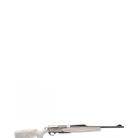
Browning BAR
4X PLATINUM
Thr,S,MG2
FIX,30-06