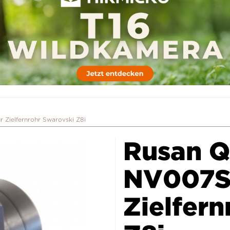
Zielfernrohr Swarovski Z8i
Rusan 
NV007S 
Zielfer