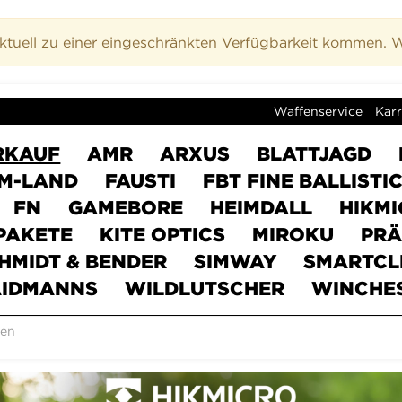
uell zu einer eingeschränkten Verfügbarkeit kommen. Wi
Waffenservice
Karr
RKAUF
AMR
ARXUS
BLATTJAGD
M-LAND
FAUSTI
FBT FINE BALLISTI
FN
GAMEBORE
HEIMDALL
HIKM
PAKETE
KITE OPTICS
MIROKU
PRÄ
HMIDT & BENDER
SIMWAY
SMARTCL
IDMANNS
WILDLUTSCHER
WINCHE