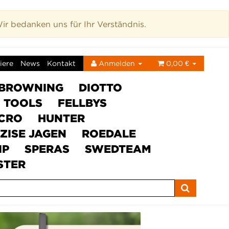
r bedanken uns für Ihr Verständnis.
iere
News
Kontakt
Anmelden
0,00 €
BROWNING
DIOTTO
C TOOLS
FELLBYS
ICRO
HUNTER
ZISE JAGEN
ROEDALE
IP
SPERAS
SWEDTEAM
STER