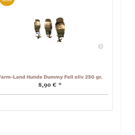
Farm-Land Hunde Dummy Fell oliv 250 gr.
PARD L
8,90 €
*