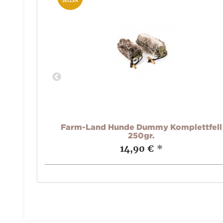
ort rot
Farm-Land Hunde Dummy Komplettfell
250gr.
14,90 €
*