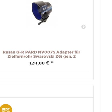
Rusan Q-R PARD NV007S Adapter für
Rusan
Zielfernrohr Swarovski Z6i gen. 2
129,00 €
*