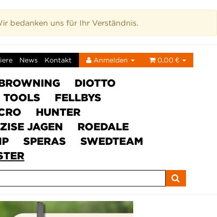
r bedanken uns für Ihr Verständnis.
iere
News
Kontakt
Anmelden
0,00 €
BROWNING
DIOTTO
C TOOLS
FELLBYS
ICRO
HUNTER
ZISE JAGEN
ROEDALE
IP
SPERAS
SWEDTEAM
STER