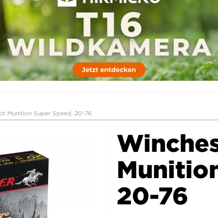
ot Munition Super Speed, 20-76
Winches
Munitio
20-76