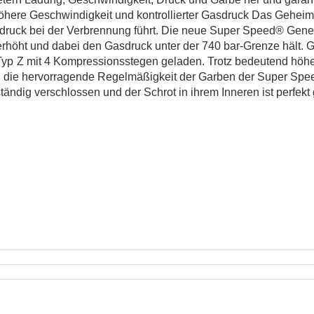
here Geschwindigkeit und kontrollierter Gasdruck Das Geheimn
sdruck bei der Verbrennung f
ü
hrt. Die neue Super Speed
®
Genera
erh
ö
ht und dabei den Gasdruck unter der 740 bar-Grenze hält.
Typ
Z mit 4 Kompressionsstegen geladen. Trotz bedeutend h
ö
h
, die hervorragende Regelmäßigkeit der Garben der Super Spee
ständig verschlossen und der Schrot in ihrem Inneren ist perfekt