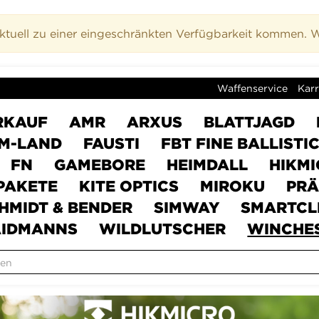
uell zu einer eingeschränkten Verfügbarkeit kommen. Wi
Waffenservice
Karr
RKAUF
AMR
ARXUS
BLATTJAGD
M-LAND
FAUSTI
FBT FINE BALLISTI
FN
GAMEBORE
HEIMDALL
HIKM
PAKETE
KITE OPTICS
MIROKU
PRÄ
HMIDT & BENDER
SIMWAY
SMARTCL
IDMANNS
WILDLUTSCHER
WINCHE