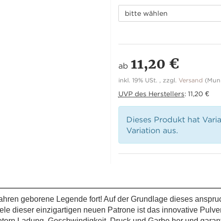
bitte wählen
11,20 €
ab
inkl. 19% USt. , zzgl.
Versand
(Muni
UVP des Herstellers
:
11,20 €
Dieses Produkt hat Vari
Variation aus.
Jahren geborene Legende fort! Auf der Grundlage dieses anspr
e dieser einzigartigen neuen Patrone ist das innovative Pulver 
ern Ladung, Geschwindigkeit, Druck und Garbe her und garant